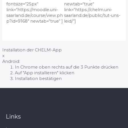
fontsize=“25px“
newtab=“true“
link=“https://moodle.uni-
link=“https://chelm.uni-
saarland.de/course/view.ph
saarland.de/public/tut-uns-
p?id=9168″ newtab=“true“ ]
leid/“]
Installation der CHELM-App
x
Android:
In Chrome oben rechts auf die 3 Punkte drücken
Auf "App installieren" klicken
Installation bestätigen
Links