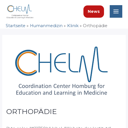
Zum
Inhalt
News
springen
Mai
Startseite
Humanmedizin
Klinik
Orthopädie
Men
ORTHOPÄDIE