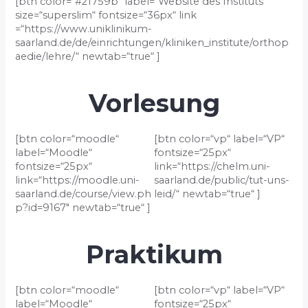
[btn color=“#21759b“ label=“Website des Instituts“
size=“superslim“ fontsize=“36px“ link
=“https://www.uniklinikum-
saarland.de/de/einrichtungen/kliniken_institute/orthop
aedie/lehre/“ newtab=“true“ ]
Vorlesung
[btn color=“moodle“
[btn color=“vp“ label=“VP“
label=“Moodle“
fontsize=“25px“
fontsize=“25px“
link=“https://chelm.uni-
link=“https://moodle.uni-
saarland.de/public/tut-uns-
saarland.de/course/view.ph
leid/“ newtab=“true“ ]
p?id=9167″ newtab=“true“ ]
Praktikum
[btn color=“moodle“
[btn color=“vp“ label=“VP“
label=“Moodle“
fontsize=“25px“