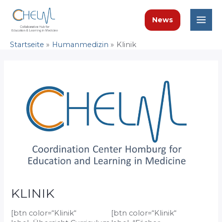
Zum
Inhalt
News
springen
Mai
Startseite
Humanmedizin
Klinik
Men
KLINIK
[btn color=“Klinik“
[btn color=“Klinik“