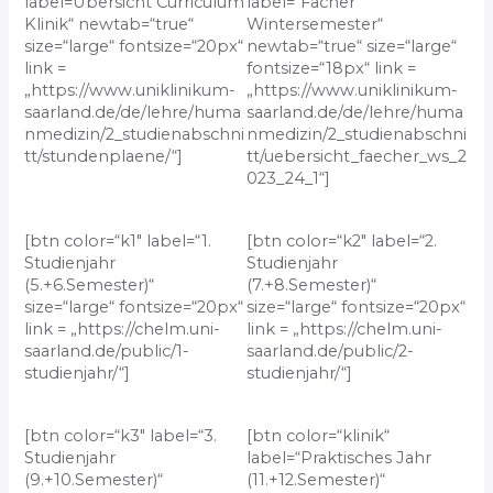
label=Übersicht Curriculum
label=“Fächer
Klinik“ newtab=“true“
Wintersemester“
size=“large“ fontsize=“20px“
newtab=“true“ size=“large“
link =
fontsize=“18px“ link =
„https://www.uniklinikum-
„https://www.uniklinikum-
saarland.de/de/lehre/huma
saarland.de/de/lehre/huma
nmedizin/2_studienabschni
nmedizin/2_studienabschni
tt/stundenplaene/“]
tt/uebersicht_faecher_ws_2
023_24_1“]
[btn color=“k1″ label=“1.
[btn color=“k2″ label=“2.
Studienjahr
Studienjahr
(5.+6.Semester)“
(7.+8.Semester)“
size=“large“ fontsize=“20px“
size=“large“ fontsize=“20px“
link = „https://chelm.uni-
link = „https://chelm.uni-
saarland.de/public/1-
saarland.de/public/2-
studienjahr/“]
studienjahr/“]
[btn color=“k3″ label=“3.
[btn color=“klinik“
Studienjahr
label=“Praktisches Jahr
(9.+10.Semester)“
(11.+12.Semester)“