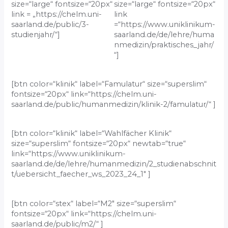
size=“large“ fontsize=“20px“
size=“large“ fontsize=“20px“
link = „https://chelm.uni-
link
saarland.de/public/3-
=“https://www.uniklinikum-
studienjahr/“]
saarland.de/de/lehre/huma
nmedizin/praktisches_jahr/
“]
[btn color=“klinik“ label=“Famulatur“ size=“superslim“
fontsize=“20px“ link=“https://chelm.uni-
saarland.de/public/humanmedizin/klinik-2/famulatur/“ ]
[btn color=“klinik“ label=“Wahlfächer Klinik“
size=“superslim“ fontsize=“20px“ newtab=“true“
link=“https://www.uniklinikum-
saarland.de/de/lehre/humanmedizin/2_studienabschnit
t/uebersicht_faecher_ws_2023_24_1″ ]
[btn color=“stex“ label=“M2″ size=“superslim“
fontsize=“20px“ link=“https://chelm.uni-
saarland.de/public/m2/“ ]