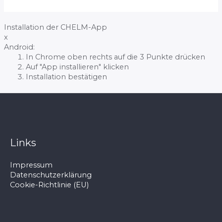
Installation der CHELM-App
x
Android:
In Chrome oben rechts auf die 3 Punkte drücken
Auf "App installieren" klicken
Installation bestätigen
Links
Impressum
Datenschutzerklärung
Cookie-Richtlinie (EU)